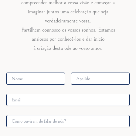
compreender melhor a vossa visão e começar a
imaginar juntos uma celebração que seja
verdadeiramente vossa.
Partilhem connosco os vossos sonhos. Estamos
ansiosos por conhecê-los e dar início
à criação desta ode ao vosso amor.
n
N
ó
a
s
First
Last
m
?
e
e
E
*
v
m
e
a
n
i
C
t
l
o
o
*
m
E